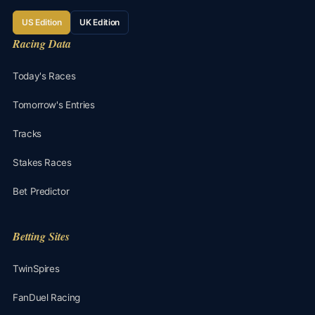
US Edition
UK Edition
Racing Data
Today's Races
Tomorrow's Entries
Tracks
Stakes Races
Bet Predictor
Betting Sites
TwinSpires
FanDuel Racing