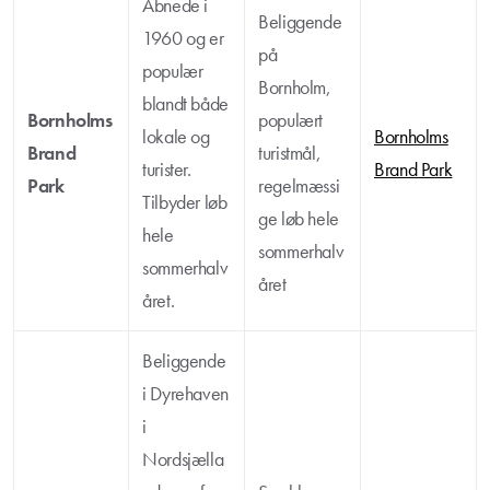
Åbnede i
Beliggende
1960 og er
på
populær
Bornholm,
blandt både
Bornholms
populært
lokale og
Bornholms
Brand
turistmål,
turister.
Brand Park
Park
regelmæssi
Tilbyder løb
ge løb hele
hele
sommerhalv
sommerhalv
året
året.
Beliggende
i Dyrehaven
i
Nordsjælla