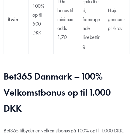
10x
spiludbu
100%
bonus til
d,
Høje
op til
Bwin
minimum
fremrage
gennems
500
odds
nde
pilskrav
DKK
1,70
livebettin
g
Bet365 Danmark – 100%
Velkomstbonus op til 1.000
DKK
Bet365 tilbyder en velkomstbonus på 100% op til 1.000 DKK.