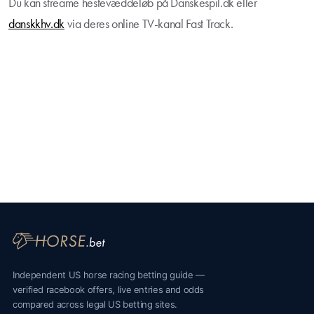
Du kan streame hestevæddeløb på Danskespil.dk eller
danskkhv.dk
via deres online TV-kanal Fast Track.
Independent US horse racing betting guide —
verified racebook offers, live entries and odds
compared across legal US betting sites.