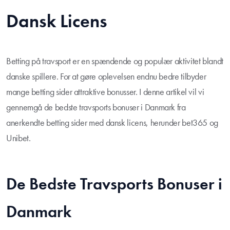
Dansk Licens
Betting på travsport er en spændende og populær aktivitet blandt
danske spillere. For at gøre oplevelsen endnu bedre tilbyder
mange betting sider attraktive bonusser. I denne artikel vil vi
gennemgå de bedste travsports bonuser i Danmark fra
anerkendte betting sider med dansk licens, herunder bet365 og
Unibet.
De Bedste Travsports Bonuser i
Danmark