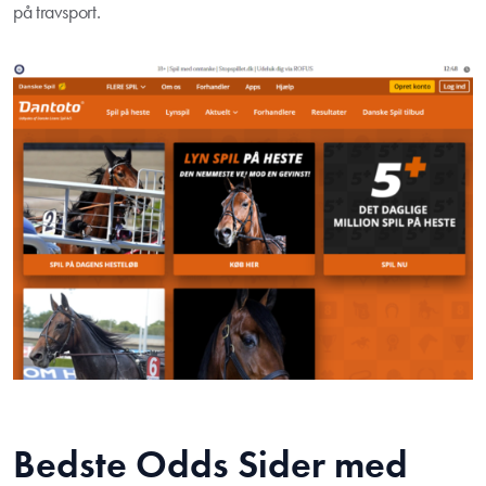
på travsport.
Bedste Odds Sider med