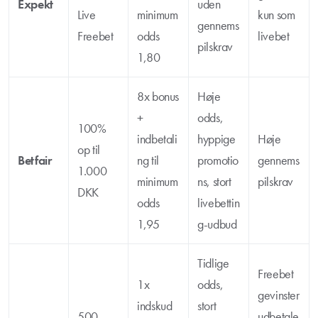
Expekt
uden
Live
minimum
kun som
gennems
Freebet
odds
livebet
pilskrav
1,80
8x bonus
Høje
+
odds,
100%
indbetali
hyppige
Høje
op til
Betfair
ng til
promotio
gennems
1.000
minimum
ns, stort
pilskrav
DKK
odds
livebettin
1,95
g-udbud
Tidlige
Freebet
1x
odds,
gevinster
indskud
stort
500
udbetale