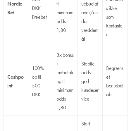
Nordic
til
udbud af
DKK
s ikke
Bet
minimum
over/un
Freebet
som
odds
der
kontante
1,80
væddem
r
ål
3x bonus
+
Stabile
100%
Begræns
indbetali
odds,
Cashpo
op til
et
ng til
god
int
500
bonusbel
minimum
kundeser
DKK
øb
odds
vice
1,80
Stort