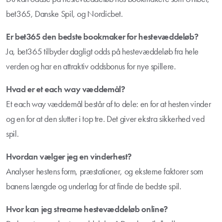
bet365, Danske Spil, og Nordicbet.
Er bet365 den bedste bookmaker for hestevæddeløb?
Ja, bet365 tilbyder dagligt odds på hestevæddeløb fra hele
verden og har en attraktiv oddsbonus for nye spillere.
Hvad er et each way væddemål?
Et each way væddemål består af to dele: en for at hesten vinder
og en for at den slutter i top tre. Det giver ekstra sikkerhed ved
spil.
Hvordan vælger jeg en vinderhest?
Analyser hestens form, præstationer, og eksterne faktorer som
banens længde og underlag for at finde de bedste spil.
Hvor kan jeg streame hestevæddeløb online?