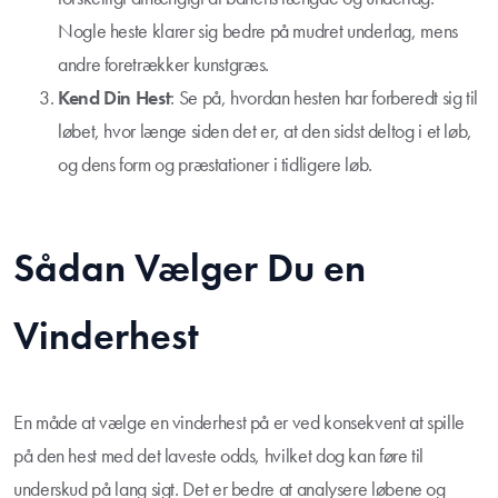
Nogle heste klarer sig bedre på mudret underlag, mens
andre foretrækker kunstgræs.
Kend Din Hest
: Se på, hvordan hesten har forberedt sig til
løbet, hvor længe siden det er, at den sidst deltog i et løb,
og dens form og præstationer i tidligere løb.
Sådan Vælger Du en
Vinderhest
En måde at vælge en vinderhest på er ved konsekvent at spille
på den hest med det laveste odds, hvilket dog kan føre til
underskud på lang sigt. Det er bedre at analysere løbene og