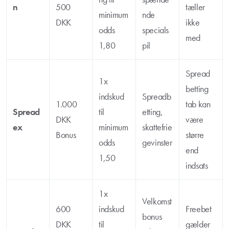
n
500
tæller
minimum
nde
DKK
ikke
odds
specials
med
1,80
pil
Spread
1x
betting
indskud
Spreadb
1.000
tab kan
Spread
til
etting,
DKK
være
ex
minimum
skattefrie
Bonus
større
odds
gevinster
end
1,50
indsats
1x
Velkomst
600
indskud
Freebet
bonus
DKK
til
gælder