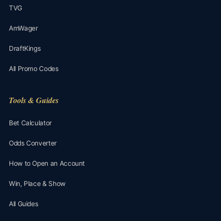
TVG
AmWager
DraftKings
All Promo Codes
Tools & Guides
Bet Calculator
Odds Converter
How to Open an Account
Win, Place & Show
All Guides