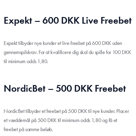
Expekt – 600 DKK Live Freebet
Expekt tilbyder nye kunder et live freebet på 600 DKK uden
gennemspilskrav. For at kvalificere dig skal du spille for 100 DKK
til minimum odds 1,80.
NordicBet – 500 DKK Freebet
NordicBet tilbyder et freebet på 500 DKK til nye kunder. Placer
et væddemål på 500 DKK til minimum odds 1,80 og få et
freebet på samme beløb.